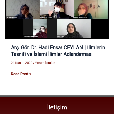
Hadi
Ensar
CEYLAN
|
İlimlerin
Tasnifi
ve
İslami
Arş. Gör. Dr. Hadi Ensar CEYLAN | İlimlerin
İlimler
Tasnifi ve İslami İlimler Adlandırması
Adlandırması
21 Kasım 2020
/
Yorum bırakın
Read Post »
İletişim