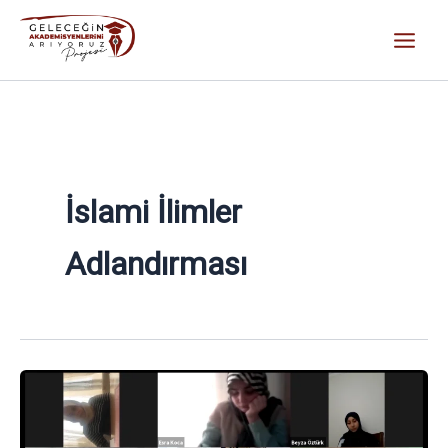
İçeriğe
atla
İslami İlimler
Adlandırması
Arş.
Gör.
Dr.