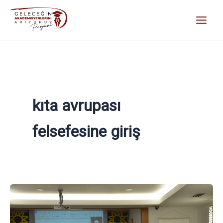
İçeriğe
atla
kıta avrupası
felsefesine giriş
Doç.
Dr.
Fırat