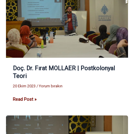
MOLLAER
|
Postkolonyal
Teori
Doç. Dr. Fırat MOLLAER | Postkolonyal
Teori
20 Ekim 2023
/
Yorum bırakın
Read Post »
Dr.
Öğr.
Üyesi