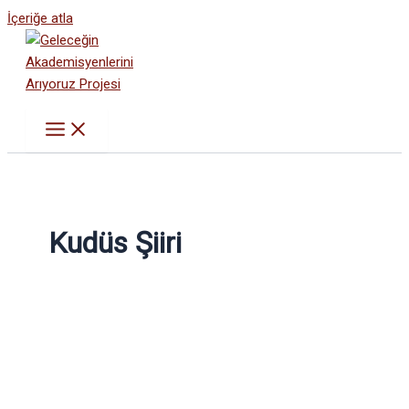
İçeriğe atla
Kudüs Şiiri