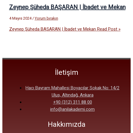
Zeynep Şüheda BAŞARAN | İbadet ve Mekan
4 Mayıs 2024
/
Yorum bırakın
Zeynep Şüheda BAŞARAN | İbadet ve Mekan
Read Post »
İletişim
Hacı Bayram Mahallesi Boyacılar Sokak No: 14/2
Ulus, Altındağ, Ankara
+90 (312) 311 88 00
info@anilakademi.com
Hakkımızda