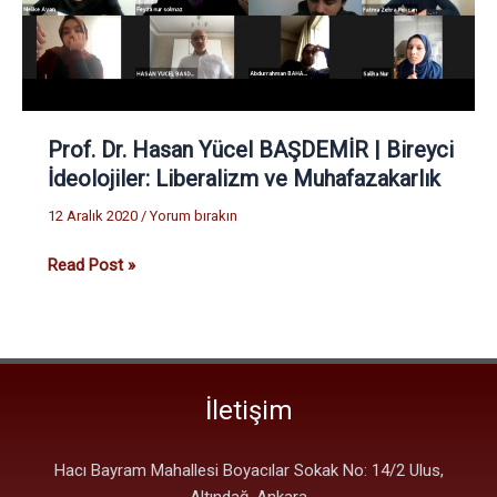
|
Bireyci
İdeolojiler:
Liberalizm
ve
Muhafazakarlık
Prof. Dr. Hasan Yücel BAŞDEMİR | Bireyci
İdeolojiler: Liberalizm ve Muhafazakarlık
12 Aralık 2020
/
Yorum bırakın
Read Post »
İletişim
Hacı Bayram Mahallesi Boyacılar Sokak No: 14/2 Ulus,
Altındağ, Ankara