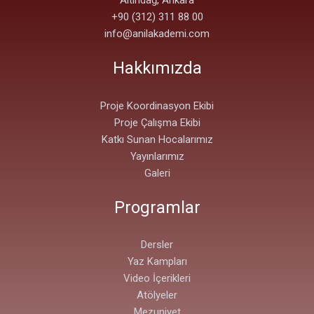
+90 (312) 311 88 00
info@anilakademi.com
Hakkımızda
Proje Koordinasyon Ekibi
Proje Çalışma Ekibi
Katkı Sunan Hocalarımız
Yayınlarımız
Galeri
Programlar
Dersler
Yaz Kampları
Video İçerikleri
Atölyeler
Mezuniyet