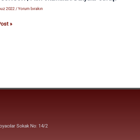
ÖR
uz 2022
/
Yorum bırakın
ost »
arı:
ar
oyacılar Sokak No: 14/2