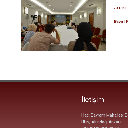
GÜNG
20 Temm
|
Read P
Film
Okumal
Dünyal
Savaşı
İletişim
Hacı Bayram Mahallesi B
Ulus, Altındağ, Ankara