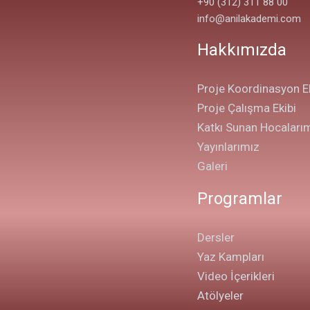
+90 (312) 311 88 00
info@anilakademi.com
Hakkımızda
Proje Koordinasyon Ek
Proje Çalışma Ekibi
Katkı Sunan Hocaları
Yayınlarımız
Galeri
Programlar
Dersler
Yaz Kampları
Video İçerikleri
Atölyeler