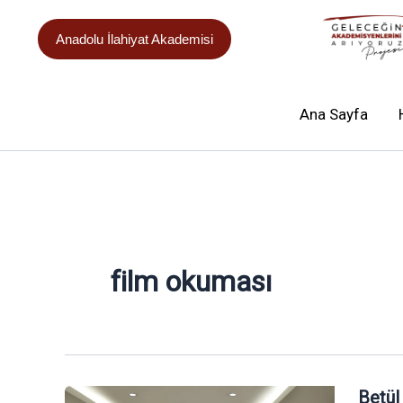
İçeriğe
atla
Anadolu İlahiyat Akademisi
Ana Sayfa
film okuması
Betül
Betül