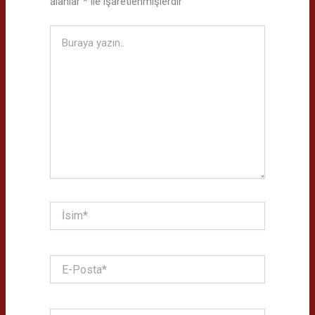
alanlar
*
ile işaretlenmişlerdir
Buraya
yazın..
İsim*
E-
Posta*