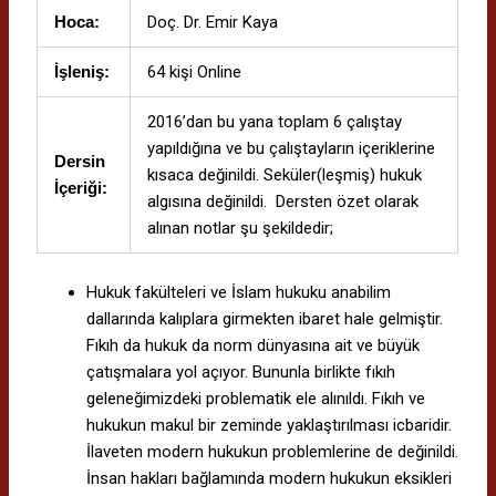
Hoca:
Doç. Dr. Emir Kaya
İşleniş:
64 kişi Online
2016’dan bu yana toplam 6 çalıştay
yapıldığına ve bu çalıştayların içeriklerine
Dersin
kısaca değinildi. Seküler(leşmiş) hukuk
İçeriği:
algısına değinildi. Dersten özet olarak
alınan notlar şu şekildedir;
Hukuk fakülteleri ve İslam hukuku anabilim
dallarında kalıplara girmekten ibaret hale gelmiştir.
Fıkıh da hukuk da norm dünyasına ait ve büyük
çatışmalara yol açıyor. Bununla birlikte fıkıh
geleneğimizdeki problematik ele alınıldı. Fıkıh ve
hukukun makul bir zeminde yaklaştırılması icbaridir.
İlaveten modern hukukun problemlerine de değinildi.
İnsan hakları bağlamında modern hukukun eksikleri