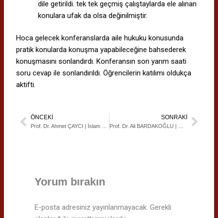
dile getirildi. tek tek geçmiş çalıştaylarda ele alınan
konulara ufak da olsa değinilmiştir.
Hoca gelecek konferanslarda aile hukuku konusunda
pratik konularda konuşma yapabileceğine bahsederek
konuşmasını sonlandırdı. Konferansın son yarım saati
soru cevap ile sonlandırıldı. Öğrencilerin katılımı oldukça
aktifti.
ÖNCEKI
SONRAKI
Prev
Next
Prof. Dr. Ahmet ÇAYCI | İslam Düşüncesini Estetik Anlama
Prof. Dr. Ali BARDAKOĞLU | Metin, Dil ve Tarih Ekseninde Çağdaş İslam Düşüncesi
Yorum bırakın
E-posta adresiniz yayınlanmayacak.
Gerekli