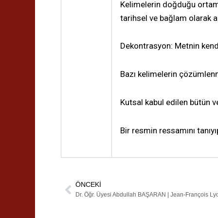
Kelimelerin doğduğu ortamın
tarihsel ve bağlam olarak an
Dekontrasyon: Metnin kend
Bazı kelimelerin çözümlenm
Kutsal kabul edilen bütün veri
Bir resmin ressamını tanıy
ÖNCEKI
Prev
Dr. Öğr. Üyesi Abdullah BAŞARAN | Jean-François Ly