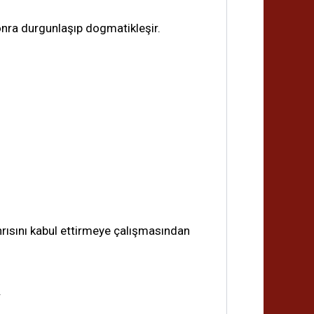
onra durgunlaşıp dogmatikleşir.
anrısını kabul ettirmeye çalışmasından
.