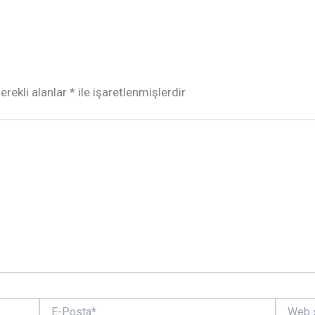
erekli alanlar
*
ile işaretlenmişlerdir
E-
Web