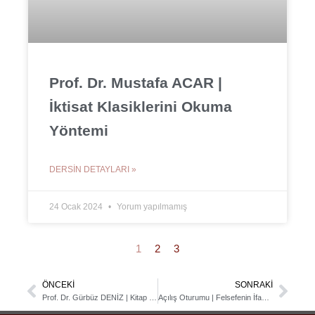
Prof. Dr. Mustafa ACAR |
İktisat Klasiklerini Okuma
Yöntemi
DERSIN DETAYLARI »
24 Ocak 2024
Yorum yapılmamış
1
2
3
ÖNCEKI
SONRAKI
Prev
Nex
Prof. Dr. Gürbüz DENİZ | Kitap ve İnsan
Açılış Oturumu | Felsefenin İfade Biçimleri