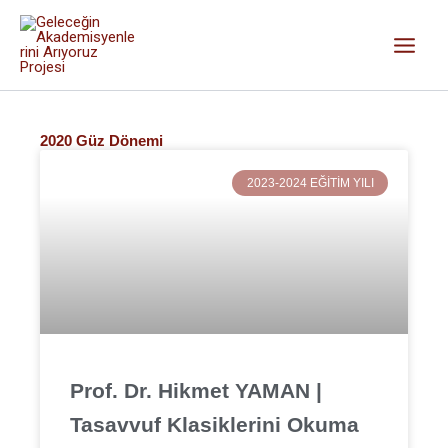
İçeriğe
atla
Dersler
2020 Güz Dönemi
Sayfa
Sayfa
Sayfa
2023-2024 EĞITIM YILI
Prof. Dr. Hikmet YAMAN |
Tasavvuf Klasiklerini Okuma