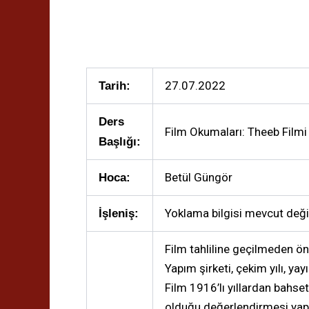
27.07.2022
Tarih:
Ders
Film Okumaları: Theeb Filmi
Başlığı:
Betül Güngör
Hoca:
Yoklama bilgisi mevcut değil
İşleniş:
Film tahliline geçilmeden önce
Yapım şirketi, çekim yılı, yay
Film 1916’lı yıllardan bahse
olduğu değerlendirmesi yapı