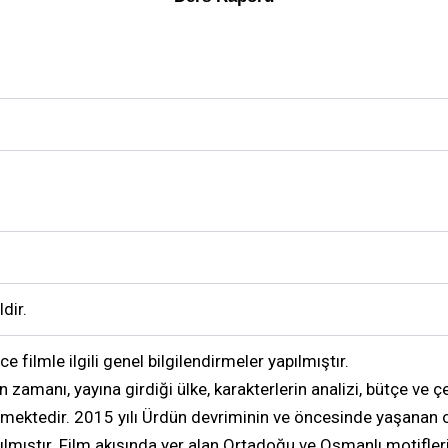
dir.
 filmle ilgili genel bilgilendirmeler yapılmıştır.
ın zamanı, yayına girdiği ülke, karakterlerin analizi, bütçe ve 
tmektedir. 2015 yılı Ürdün devriminin ve öncesinde yaşanan ola
lmıştır. Film akışında yer alan Ortadoğu ve Osmanlı motifler