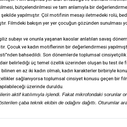
mesi, bütçelendirilmesi ve tam anlamıyla bir değerlendirme
ı şekilde yapılmıştır. Çöl motifinin mesajı iletmedeki rolü, bed
ıştır. Filmdeki bakışın yer yer çocuğun gözünden sunulması y
giliz subayı ve onunla yaşanan kaoslar anlatılan savaş dönemi v
miştir. Çocuk ve kadın motiflerinin bir değerlendirmesi yapılmıştı
ti”nden bahsedildi. Son dönemlerde toplumsal cinsiyetçilik k
air belirlediği üç temel özellik üzerinden oluşan bu test ile 
bilinen en az iki kadın olmalı, kadın karakterler birbiriyle ko
özellikler sağlanıyorsa toplumsal cinsiyet konusu geçen bir fi
pılabileceği üzerinde duruldu.
ilerin aktif katılımıyla işlendi. Fakat mikrofondaki sorunlar onl
österilen çaba teknik ekibin de odağını dağıttı. Oturumlar a