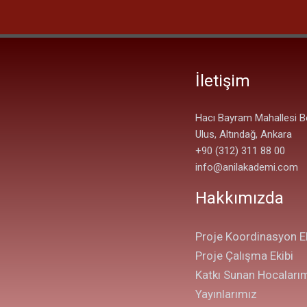
İletişim
Hacı Bayram Mahallesi B
Ulus, Altındağ, Ankara
+90 (312) 311 88 00
info@anilakademi.com
Hakkımızda
Proje Koordinasyon Ek
Proje Çalışma Ekibi
Katkı Sunan Hocaları
Yayınlarımız