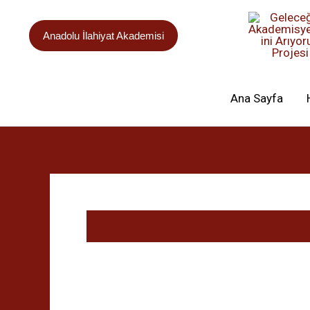
İçeriğe
atla
Anadolu İlahiyat Akademisi
Ana Sayfa