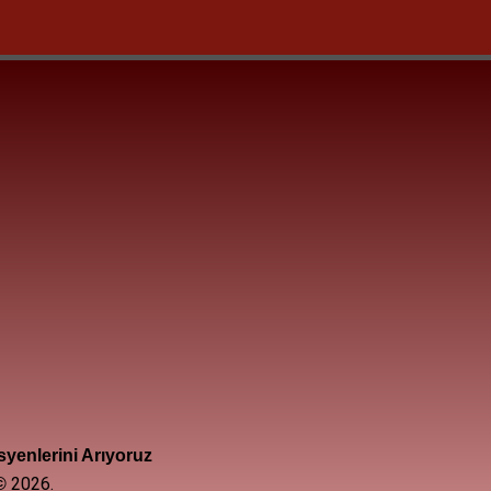
yenlerini Arıyoruz
2026.
©