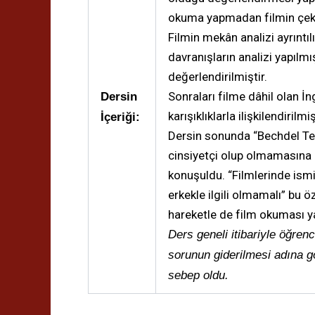
okuma yapmadan filmin çekil
Filmin mekân analizi ayrıntıl
davranışların analizi yapılm
değerlendirilmiştir.
Sonraları filme dâhil olan İn
Dersin
karışıklıklarla ilişkilendiril
İçeriği:
Dersin sonunda “Bechdel Tes
cinsiyetçi olup olmamasına d
konuşuldu. “Filmlerinde ismi 
erkekle ilgili olmamalı” bu 
hareketle de film okuması ya
Ders geneli itibariyle öğrenc
sorunun giderilmesi adına g
sebep oldu.