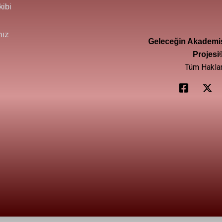
ibi
mız
Geleceğin Akademis
Projesi
Tüm Hakları