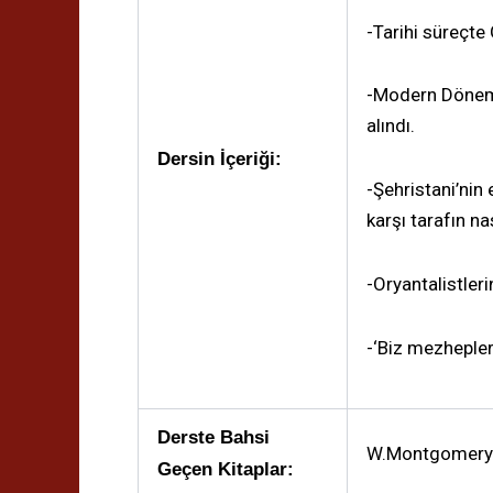
-Tarihi süreçte
-Modern Dönemde
alındı.
Dersin İçeriği:
-Şehristani’nin 
karşı tarafın na
-Oryantalistleri
-‘Biz mezhepler
Derste Bahsi
W.Montgomery W
Geçen Kitaplar: