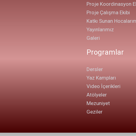
Proje Koordinasyon Ek
Proje Çalışma Ekibi
Katkı Sunan Hocaları
Yayınlarımız
Galeri
Programlar
Dersler
Yaz Kampları
Video İçerikleri
Atölyeler
Mezuniyet
Geziler