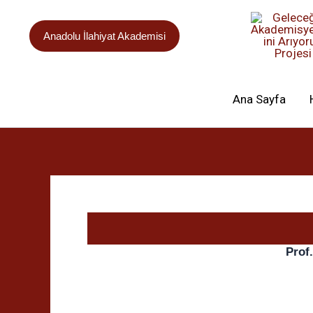
İçeriğe
atla
Anadolu İlahiyat Akademisi
Ana Sayfa
Prof.