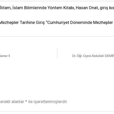
 İlitam, İslam Bilimlerinde Yöntem Kitabı, Hasan Onat, giriş k
ezhepler Tarihine Giriş “Cumhuriyet Döneminde Mezhepler Ta
amer II
Dr. Öğr. Üyesi Abdullah DEMİR 
erekli alanlar
*
ile işaretlenmişlerdir