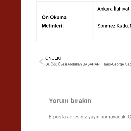
Ankara İlahiyat
Ön Okuma
Sönmez Kutlu, M
Metinleri:
ÖNCEKI
Prev
Dr. Öğr. Üyesi Abdullah BAŞARAN | Hans-George Gad
Yorum bırakın
E-posta adresiniz yayınlanmayacak.
G
Buraya