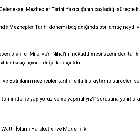
 Geleneksel Mezhepler Tarihi Yazıcılığının başladığı süreçte 
 Mezhepler Tarihi dönemi başladığında asıl amaç neydi ve h
eseri olan ‘el-Milel ve’n-Nihal’in mukaddimesi üzerinden tarih
sıl bir bakış açısı olduğu konuşuldu.
n ve Batılıların mezhepler tarihi ile ilgili araştırma süreçleri 
 tarihinde ne yapıyoruz ve ne yapmalıyız?’ sorusuna yanıt aran
att- İslami Hareketler ve Modernlik