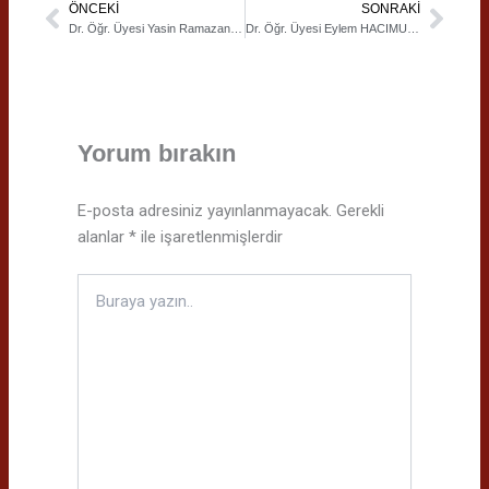
ÖNCEKI
SONRAKI
Prev
Next
Dr. Öğr. Üyesi Yasin Ramazan BAŞARAN | Modern Akıl Yürütme Yöntemleri
Dr. Öğr. Üyesi Eylem HACIMURATOĞLU | Felsefenin Fenomenoloji İfade Biçimi
Yorum bırakın
E-posta adresiniz yayınlanmayacak.
Gerekli
alanlar
*
ile işaretlenmişlerdir
Buraya
yazın..