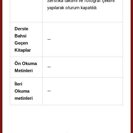
Sertifika taktimi ve fotoğraf çekimi
yapılarak oturum kapatıldı.
Derste
Bahsi
—
Geçen
Kitaplar
Ön Okuma
—
Metinleri
İleri
Okuma
—
metinleri